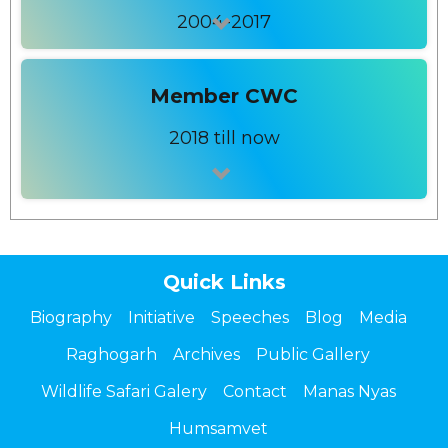
2004-2017
Member CWC
2018 till now
Quick Links
Biography
Initiative
Speeches
Blog
Media
Raghogarh
Archives
Public Gallery
Wildlife Safari Galery
Contact
Manas Nyas
Humsamvet