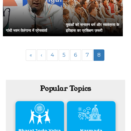
युवाओं को सनातन धर्म और स्वतंत्रता के
गांधी भवन तेलंगाना में प्रेसवार्ता
इतिहास का प्रशिक्षण ज़रूरी
«
‹
4
5
6
7
8
Popular Topics
Bharat Jodo Yatra
Narmada