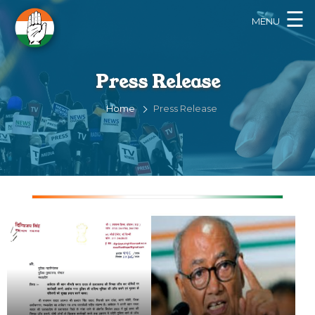
×
☰
MENU
Press Release
Home
Press Release