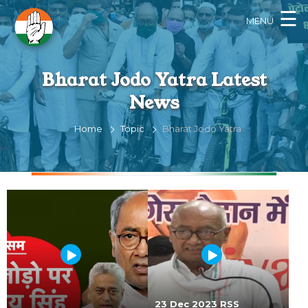
×
☰
MENU
Bharat Jodo Yatra Latest
News
Home
Topic
Bharat Jodo Yatra
23 Dec 2023 RSS