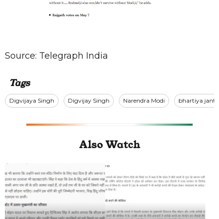
Source:
Telegraph India
Tags
Digvijaya Singh
Digvijay Singh
Narendra Modi
bhartiya janta
Also Watch