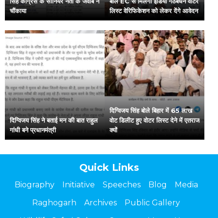
सिंह कांग्रेस के सीनियर नेता के जवाब ने
बोले EC से मिलेगा इंडिया गठबंधन वोटर
चौंकाया
लिस्ट वेरिफिकेशन को लेकर देंगे आवेदन
दिग्विजय सिंह बोले बिहार में 65 लाख
दिग्विजय सिंह ने बताई मन की बात राहुल
वोट डिलीट हुए वोटर लिस्ट देने में एतराज
गांधी बने प्रधानमंत्री
क्यों
Quick Links
Biography
Initiative
Speeches
Blog
Media
Raghogarh
Archives
Public Gallery