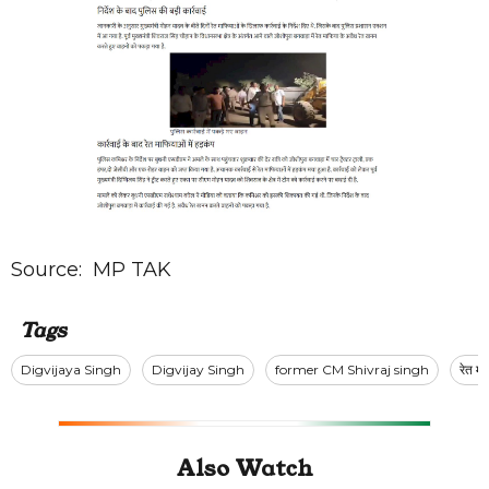
Source:
MP TAK
Tags
Digvijaya Singh
Digvijay Singh
former CM Shivraj singh
रेत म
Also Watch