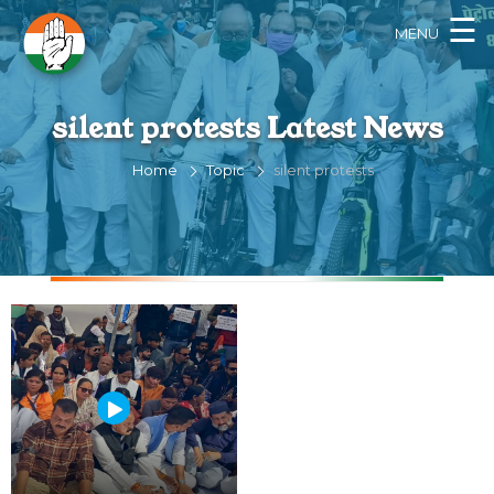
×
☰
MENU
silent protests Latest News
Home
Topic
silent protests