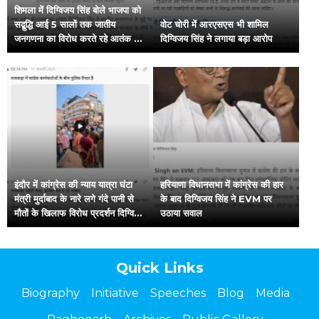
शिमला में दिग्विजय सिंह बोले भाजपा को
सद्बुद्धि आई 5 सालों तक जातीय
वोट चोरी में आरएसएस भी शामिल
जनगणना का विरोध करते रहे आतंक के
दिग्विजय सिंह ने लगाया बड़ा आरोप
खिलाफ कांग्रेस केन्द्र के साथ
इंदौर में कांग्रेस की न्याय यात्रा घंटा
हरियाणा विधानसभा में कांग्रेस की हार
मंत्री मुर्दाबाद के नारे लगे गंदे पानी से
के बाद दिग्विजय सिंह ने EVM पर
मौतों के खिलाफ विरोध प्रदर्शन दिग्विजय
उठाया सवाल
सिंह बोले अब घर घर जाएंगे
Quick Links
Biography
Initiative
Speeches
Blog
Media