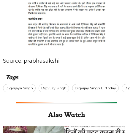
Source:
prabhasakshi
Tags
Digvijaya Singh
Digvijay Singh
Digvijay Singh Birthday
Digv
Also Watch