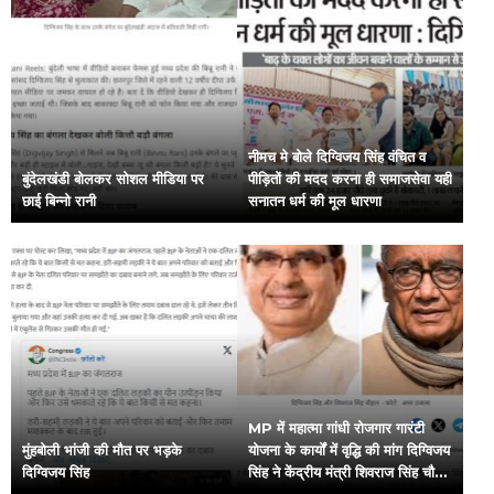
नीमच मे बोले दिग्विजय सिंह वंचित व
बुंदेलखंडी बोलकर सोशल मीडिया पर
पीड़ितों की मदद करना ही समाजसेवा यही
छाई बिन्नो रानी
सनातन धर्म की मूल धारणा
MP में महात्मा गांधी रोजगार गारंटी
मुंहबोली भांजी की मौत पर भड़के
योजना के कार्यों में वृद्धि की मांग दिग्विजय
दिग्विजय सिंह
सिंह ने केंद्रीय मंत्री शिवराज सिंह चौहान
को लिखा पत्र