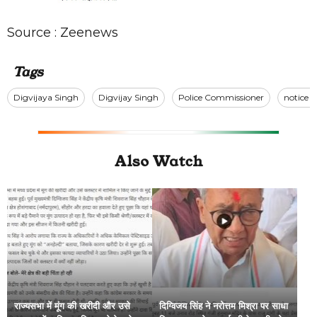
Source :
Zeenews
Tags
Digvijaya Singh
Digvijay Singh
Police Commissioner
notice t
Also Watch
राज्यसभा में मूंग की खरीदी और उसे
दिग्विजय सिंह ने नरोत्तम मिश्रा पर साधा