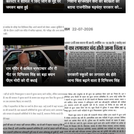
क्लस्टर में शामिल न किए जाने के मुद्दे पर
निशाना ब्रजमोहन शर्मा की बेदखली को
जमकर बहस हुई
बताया राजनीतिक षड्यंत्र सरकार को
भी घेरा
राम मंदिर में कथित भ्रष्टाचार और री
नीट पर दिग्विजय सिंह का बड़ा बयान
सरकारी स्कूलों का लगातार बंद होते
पीएम मोदी को दी बधाई
जाना चिंता बढ़ाने वाला है दिग्विजय सिंह